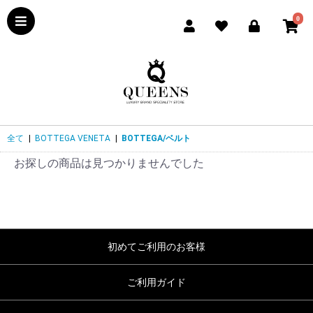
0
全て
|
BOTTEGA VENETA
|
BOTTEGA/ベルト
お探しの商品は見つかりませんでした
初めてご利用のお客様
ご利用ガイド