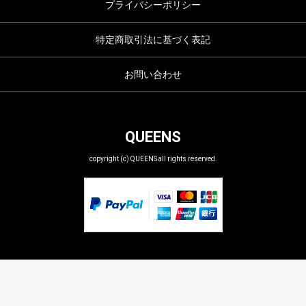
プライバシーポリシー
特定商取引法に基づく表記
お問い合わせ
QUEENS
copyright (c) QUEENS all rights reserved.